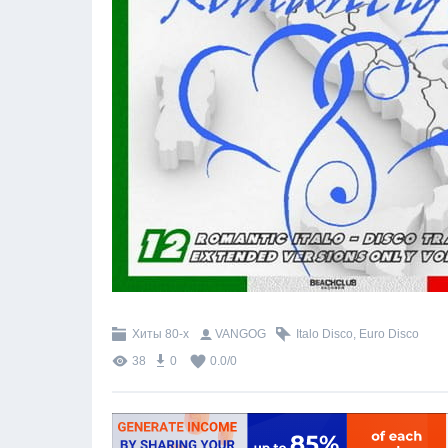
Хиты 80-х
VANGOG
Italo Disco
,
Euro Disco
38
0
0.0
/
0