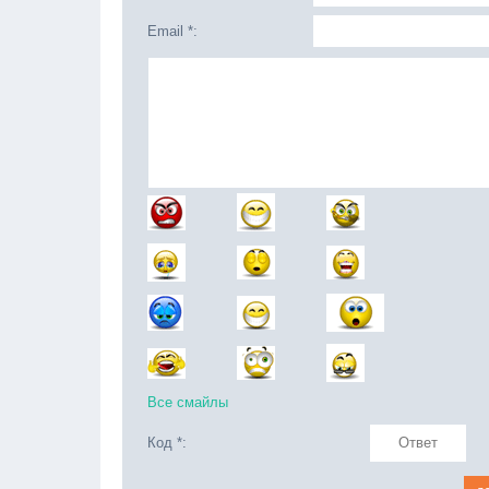
Email *:
Все смайлы
Код *: