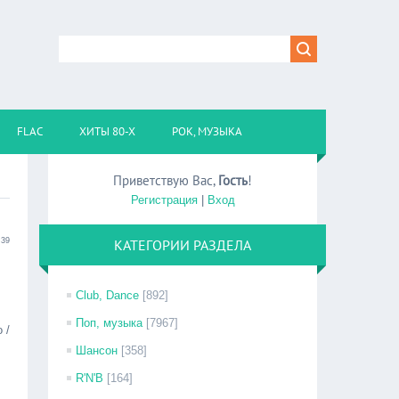
FLAC
ХИТЫ 80-Х
РОК, МУЗЫКА
Приветствую Вас
,
Гость
!
Регистрация
|
Вход
:39
КАТЕГОРИИ РАЗДЕЛА
Club, Dance
[892]
Поп, музыка
[7967]
 /
Шансон
[358]
R'N'B
[164]