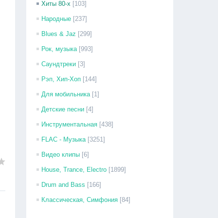
Хиты 80-х
[103]
Народные
[237]
Blues & Jaz
[299]
Рок, музыка
[993]
Саундтреки
[3]
Рэп, Хип-Хоп
[144]
Для мобильника
[1]
Детские песни
[4]
Инструментальная
[438]
FLAC - Музыка
[3251]
Видео клипы
[6]
House, Trance, Electro
[1899]
Drum and Bass
[166]
Классическая, Симфония
[84]