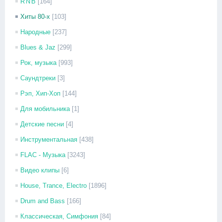
R'N'B
[164]
Хиты 80-х
[103]
Народные
[237]
Blues & Jaz
[299]
Рок, музыка
[993]
Саундтреки
[3]
Рэп, Хип-Хоп
[144]
Для мобильника
[1]
Детские песни
[4]
Инструментальная
[438]
FLAC - Музыка
[3243]
Видео клипы
[6]
House, Trance, Electro
[1896]
Drum and Bass
[166]
Классическая, Симфония
[84]