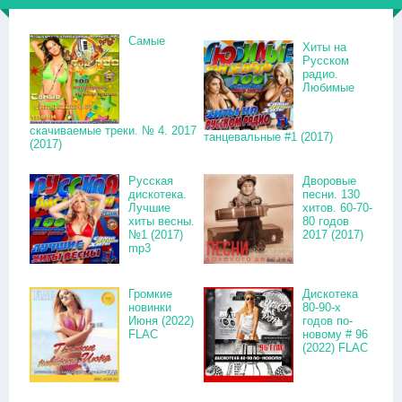
Самые
Хиты на
Русском
радио.
Любимые
скачиваемые треки. № 4. 2017
танцевальные #1 (2017)
(2017)
Русская
Дворовые
дискотека.
песни. 130
Лучшие
хитов. 60-70-
хиты весны.
80 годов
№1 (2017)
2017 (2017)
mp3
Громкие
Дискотека
новинки
80-90-х
Июня (2022)
годов по-
FLAC
новому # 96
(2022) FLAC