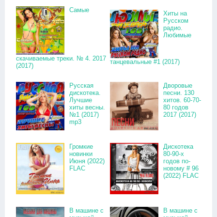
Самые
Хиты на
Русском
радио.
Любимые
скачиваемые треки. № 4. 2017
танцевальные #1 (2017)
(2017)
Русская
Дворовые
дискотека.
песни. 130
Лучшие
хитов. 60-70-
хиты весны.
80 годов
№1 (2017)
2017 (2017)
mp3
Громкие
Дискотека
новинки
80-90-х
Июня (2022)
годов по-
FLAC
новому # 96
(2022) FLAC
В машине с
В машине с