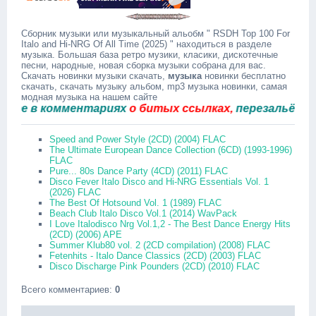
Сборник музыки или музыкальный альобм " RSDH Top 100 For
Italo and Hi-NRG Of All Time (2025) " находиться в разделе
музыка. Большая база ретро музики, класики, дискотечные
песни, народные, новая сборка музыки собрана для вас.
Скачать новинки музыки скачать,
музыка
новинки бесплатно
скачать, скачать музыку альбом, mp3 музыка новинки, самая
модная музыка на нашем сайте
в комментариях
о битых ссылках,
перезальём быстр
Speed and Power Style (2CD) (2004) FLAC
The Ultimate European Dance Collection (6CD) (1993-1996)
FLAC
Pure... 80s Dance Party (4CD) (2011) FLAC
Disco Fever Italo Disco and Hi-NRG Essentials Vol. 1
(2026) FLAC
The Best Of Hotsound Vol. 1 (1989) FLAC
Beach Club Italo Disco Vol.1 (2014) WavPack
I Love Italodisco Nrg Vol.1,2 - The Best Dance Energy Hits
(2CD) (2006) APE
Summer Klub80 vol. 2 (2CD compilation) (2008) FLAC
Fetenhits - Italo Dance Classics (2CD) (2003) FLAC
Disco Discharge Pink Pounders (2CD) (2010) FLAC
Всего комментариев
:
0