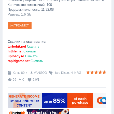
Количество композиций: 100
Продолжительность: 11:32:08
Размер: 1.6 Gb
Ссылки на скачивание:
turbobit.net
Скачать
hitfile.net
Скачать
uploady.io
Скачать
rapidgator.net
Скачать
Хиты 80-х
VANGOG
Italo Disco
,
Hi NRG
99
0
5.0
/
1