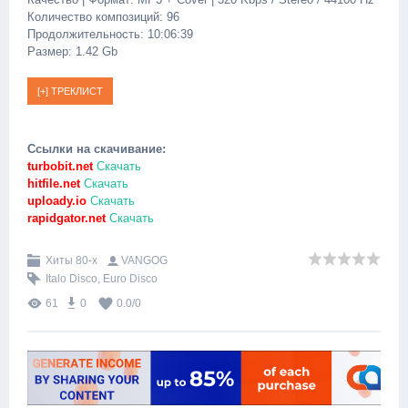
Количество композиций: 96
Продолжительность: 10:06:39
Размер: 1.42 Gb
Ссылки на скачивание:
turbobit.net
Скачать
hitfile.net
Скачать
uploady.io
Скачать
rapidgator.net
Скачать
Хиты 80-х
VANGOG
Italo Disco
,
Euro Disco
61
0
0.0
/
0