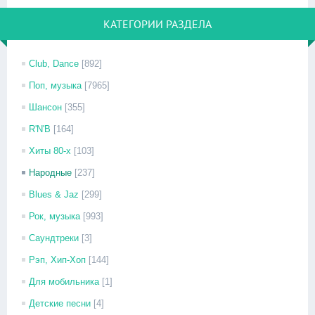
КАТЕГОРИИ РАЗДЕЛА
Club, Dance
[892]
Поп, музыка
[7965]
Шансон
[355]
R'N'B
[164]
Хиты 80-х
[103]
Народные
[237]
Blues & Jaz
[299]
Рок, музыка
[993]
Саундтреки
[3]
Рэп, Хип-Хоп
[144]
Для мобильника
[1]
Детские песни
[4]