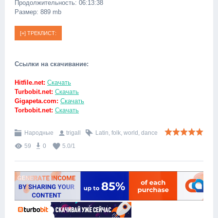
Продолжительность: 06:13:38
Размер: 889 mb
Ссылки на скачивание:
Hitfile.net:
Скачать
Turbobit.net:
Скачать
Gigapeta.com:
Скачать
Torbobit.net:
Скачать
Народные
trigall
Latin
,
folk
,
world
,
dance
59
0
5.0
/
1