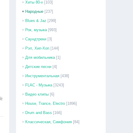
Хиты 80-х
[103]
Народные
[237]
Blues & Jaz
[299]
Рок, музыка
[993]
Саундтреки
[3]
Рэп, Хип-Хоп
[144]
Для мобильника
[1]
Детские песни
[4]
Инструментальная
[438]
FLAC - Музыка
[3243]
Видео клипы
[6]
House, Trance, Electro
[1896]
Drum and Bass
[166]
Классическая, Симфония
[84]