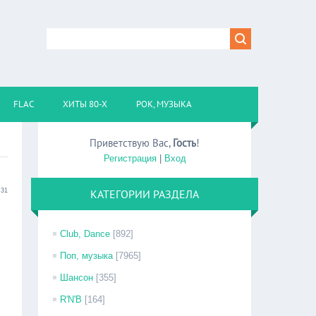
FLAC
ХИТЫ 80-Х
РОК, МУЗЫКА
Приветствую Вас
,
Гость
!
Регистрация
|
Вход
:31
КАТЕГОРИИ РАЗДЕЛА
Club, Dance
[892]
Поп, музыка
[7965]
Шансон
[355]
R'N'B
[164]