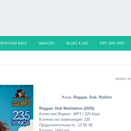
DRUM AND BASS
ШАНСОН
BLUES & JAZ
РЭП, ХИП-ХОП
26/04/20, 09
Жанр:
Reggae, Dub, Riddim
Reggae: Dub Meditation (2026)
Качество| Формат: MP3 | 320 kbps
Количество композиций: 235
Продолжительность: 13:05:46
Размер: 1850 mb