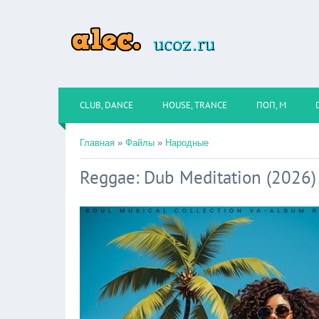
CLUB, DANCE
HOUSE, TRANCE
ПОП, М
Главная
»
Файлы
»
Народные
Reggae: Dub Meditation (2026)