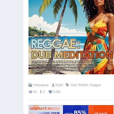
Народные
trigall
Dub
,
Riddim
,
Reggae
81
0
0.0
/
0