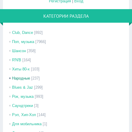
Регистрация
|
Вход
КАТЕГОРИИ РАЗДЕЛА
Club, Dance
[892]
Поп, музыка
[7966]
Шансон
[358]
R'N'B
[164]
Хиты 80-х
[103]
Народные
[237]
Blues & Jaz
[299]
Рок, музыка
[993]
Саундтреки
[3]
Рэп, Хип-Хоп
[144]
Для мобильника
[1]