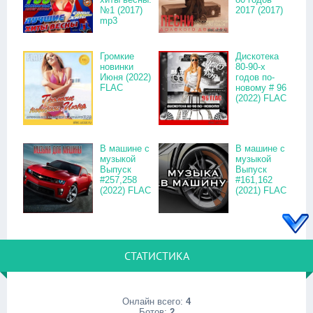
№1 (2017)
2017 (2017)
mp3
Громкие
Дискотека
новинки
80-90-х
Июня (2022)
годов по-
FLAC
новому # 96
(2022) FLAC
В машине с
В машине с
музыкой
музыкой
Выпуск
Выпуск
#257,258
#161,162
(2022) FLAC
(2021) FLAC
СТАТИСТИКА
Онлайн всего:
4
Ботов:
2