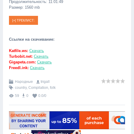
Продолжительность: 11:01:49
Размер: 1560 mb
Ссылки на скачивание:
Katfile.ws:
Скачать
Turbobit.net:
Скачать
Gigapeta.com:
Скачать
Freedl.ink:
Скачать
Народные
trigall
country
,
Compilation
,
folk
59
0
0.0
/
0