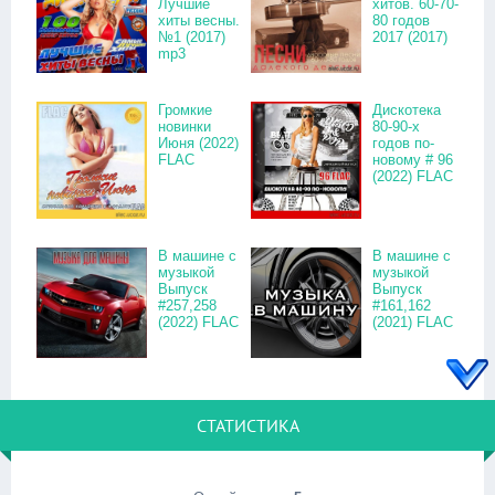
Лучшие
хитов. 60-70-
хиты весны.
80 годов
№1 (2017)
2017 (2017)
mp3
Громкие
Дискотека
новинки
80-90-х
Июня (2022)
годов по-
FLAC
новому # 96
(2022) FLAC
В машине с
В машине с
музыкой
музыкой
Выпуск
Выпуск
#257,258
#161,162
(2022) FLAC
(2021) FLAC
СТАТИСТИКА