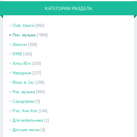
КАТЕГОРИИ РАЗДЕЛА
Club, Dance
[892]
Поп, музыка
[7968]
Шансон
[358]
R'N'B
[165]
Хиты 80-х
[103]
Народные
[237]
Blues & Jaz
[299]
Рок, музыка
[995]
Саундтреки
[3]
Рэп, Хип-Хоп
[144]
Для мобильника
[1]
Детские песни
[4]