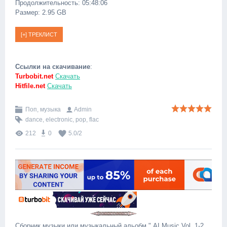
Продолжительность: 05:48:06
Размер: 2.95 GB
Ссылки на скачивание
:
Turbobit.net
Скачать
Hitfile.net
Скачать
Поп, музыка
Admin
dance
,
electronic
,
pop
,
flac
212
0
5.0
/
2
Сборник музыки или музыкальный альобм " AI Music Vol. 1-2