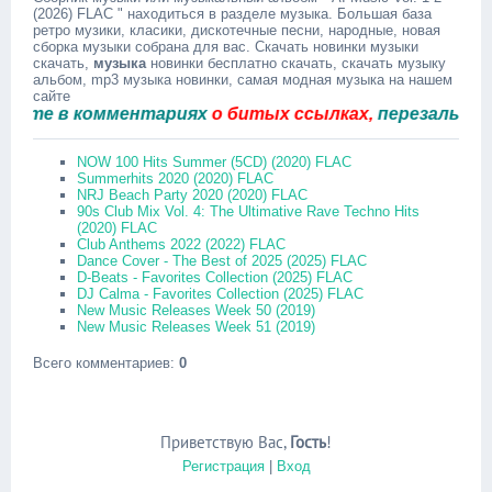
(2026) FLAC " находиться в разделе музыка. Большая база
ретро музики, класики, дискотечные песни, народные, новая
сборка музыки собрана для вас. Скачать новинки музыки
скачать,
музыка
новинки бесплатно скачать, скачать музыку
альбом, mp3 музыка новинки, самая модная музыка на нашем
сайте
е в комментариях
о битых ссылках,
перезальём быс
NOW 100 Hits Summer (5CD) (2020) FLAC
Summerhits 2020 (2020) FLAC
NRJ Beach Party 2020 (2020) FLAC
90s Club Mix Vol. 4: The Ultimative Rave Techno Hits
(2020) FLAC
Club Anthems 2022 (2022) FLAC
Dance Cover - The Best of 2025 (2025) FLAC
D-Beats - Favorites Collection (2025) FLAC
DJ Calma - Favorites Collection (2025) FLAC
New Music Releases Week 50 (2019)
New Music Releases Week 51 (2019)
Всего комментариев
:
0
Приветствую Вас
,
Гость
!
Регистрация
|
Вход