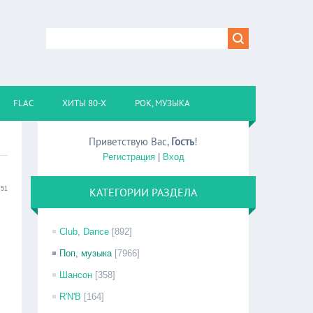
FLAC
ХИТЫ 80-Х
РОК, МУЗЫКА
Приветствую Вас
,
Гость
!
Регистрация
|
Вход
:51
КАТЕГОРИИ РАЗДЕЛА
Club, Dance
[892]
Поп, музыка
[7966]
Шансон
[358]
R'N'B
[164]