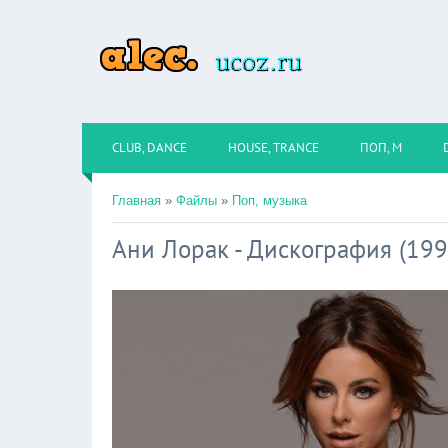
CLUB, DANCE
HOUSE, TRANCE
ПОП, М
Главная
»
Файлы
»
Поп, музыка
Ани Лорак - Дискография (19