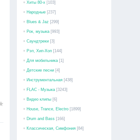
Хиты 80-х
[103]
Народные
[237]
Blues & Jaz
[299]
Рок, музыка
[993]
Саундтреки
[3]
Рэп, Хип-Хоп
[144]
Для мобильника
[1]
Детские песни
[4]
Инструментальная
[438]
FLAC - Музыка
[3243]
Видео клипы
[6]
House, Trance, Electro
[1899]
Drum and Bass
[166]
Классическая, Симфония
[84]