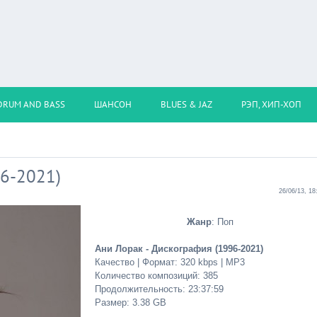
DRUM AND BASS
ШАНСОН
BLUES & JAZ
РЭП, ХИП-ХОП
96-2021)
26/06/13, 18
Жанр
: Поп
Ани Лорак - Дискография (1996-2021)
Качество | Формат: 320 kbps | MP3
Количество композиций: 385
Продолжительность: 23:37:59
Размер: 3.38 GB