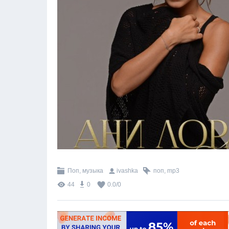
Поп, музыка
ivashka
поп
,
mp3
44
0
0.0
/
0