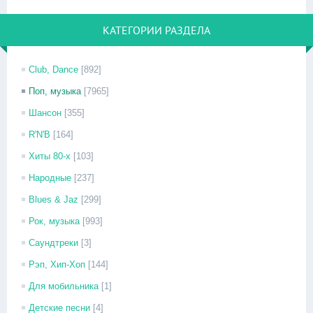
КАТЕГОРИИ РАЗДЕЛА
Club, Dance
[892]
Поп, музыка
[7965]
Шансон
[355]
R'N'B
[164]
Хиты 80-х
[103]
Народные
[237]
Blues & Jaz
[299]
Рок, музыка
[993]
Саундтреки
[3]
Рэп, Хип-Хоп
[144]
Для мобильника
[1]
Детские песни
[4]