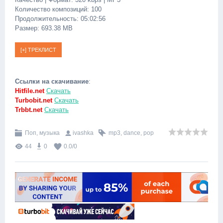
Количество композиций: 100
Продолжительность: 05:02:56
Размер: 693.38 MB
Ссылки на скачивание
:
Hitfile.net
Скачать
Turbobit.net
Скачать
Trbbt.net
Скачать
Поп, музыка
ivashka
mp3
,
dance
,
pop
44
0
0.0
/
0