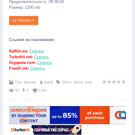
Продолжительность: 08:30:04
Размер: 1200 mb
Ссылки на скачивание:
Katfile.ws:
Скачать
Turbobit.net:
Скачать
Gigapeta.com:
Скачать
Freedl.ink:
Скачать
Поп, музыка
trigall
Disco
,
dance
,
pop
45
0
0.0
/
0