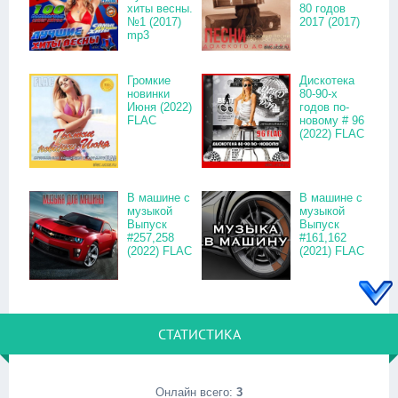
хиты весны.
80 годов
№1 (2017)
2017 (2017)
mp3
Громкие
Дискотека
новинки
80-90-х
Июня (2022)
годов по-
FLAC
новому # 96
(2022) FLAC
В машине с
В машине с
музыкой
музыкой
Выпуск
Выпуск
#257,258
#161,162
(2022) FLAC
(2021) FLAC
СТАТИСТИКА
Онлайн всего:
3