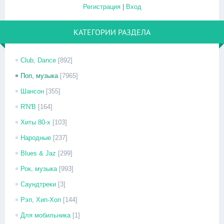
Регистрация
|
Вход
КАТЕГОРИИ РАЗДЕЛА
Club, Dance
[892]
Поп, музыка
[7965]
Шансон
[355]
R'N'B
[164]
Хиты 80-х
[103]
Народные
[237]
Blues & Jaz
[299]
Рок, музыка
[993]
Саундтреки
[3]
Рэп, Хип-Хоп
[144]
Для мобильника
[1]