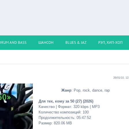
DRUM AND BASS
ШАНСОН
BLUES & JAZ
РЭП, ХИП-ХОП
)
26/01/10, 12
Жанр
: Pop, rock, dance, rap
Для тех, кому за 50 (27) (2026)
Качество | Формат: 320 kbps | MP3
Количество композиций: 100
Продолжительность: 05:47:52
Размер: 820.06 MB