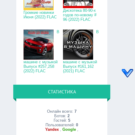
Дискотека 80-90-х
Громкие новинки
годов по-новому #
Июня (2022) FLAC
96 (2022) FLAC
В
В
машине с музыкой
машине с музыкой
Выпуск #257,258
Выпуск #161,162
(2022) FLAC
(2021) FLAC
СТАТИСТИКА
Онлайн всего:
7
Ботов:
2
Гостей:
5
Пользователей:
0
Yandex
,
Google
,