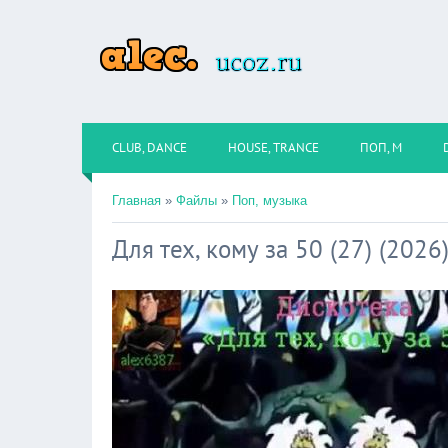
CLUB, DANCE
HOUSE, TRANCE
ПОП, М
Главная
»
Файлы
»
Поп, музыка
Для тех, кому за 50 (27) (2026