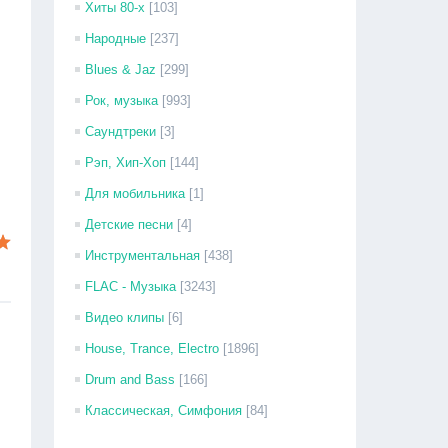
Хиты 80-х
[103]
Народные
[237]
Blues & Jaz
[299]
Рок, музыка
[993]
Саундтреки
[3]
Рэп, Хип-Хоп
[144]
Для мобильника
[1]
Детские песни
[4]
Инструментальная
[438]
FLAC - Музыка
[3243]
Видео клипы
[6]
House, Trance, Electro
[1896]
Drum and Bass
[166]
Классическая, Симфония
[84]