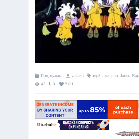
Поп, музыка
ivashka
mp3
,
rock
,
pop
,
dance
,
Ra
43
0
5.0
/
1