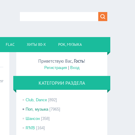
FLAC
ХИТЫ 80-Х
РОК, МУЗЫКА
Приветствую Вас
,
Гость
!
Регистрация
|
Вход
:57
КАТЕГОРИИ РАЗДЕЛА
Club, Dance
[892]
Поп, музыка
[7965]
Шансон
[358]
R'N'B
[164]