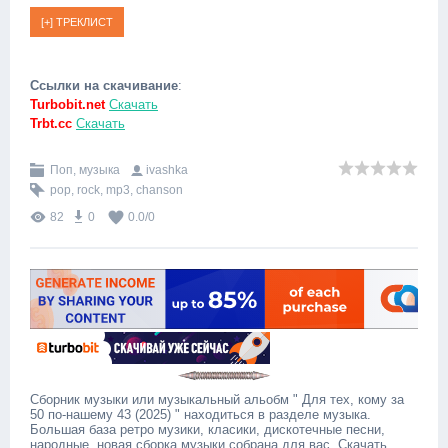
Ссылки на скачивание
:
Turbobit.net
Скачать
Trbt.cc
Скачать
Поп, музыка
ivashka
pop
,
rock
,
mp3
,
chanson
82
0
0.0
/
0
Сборник музыки или музыкальный альобм " Для тех, кому за
50 по-нашему 43 (2025) " находиться в разделе музыка.
Большая база ретро музики, класики, дискотечные песни,
народные, новая сборка музыки собрана для вас. Скачать