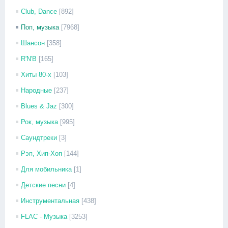
Club, Dance
[892]
Поп, музыка
[7968]
Шансон
[358]
R'N'B
[165]
Хиты 80-х
[103]
Народные
[237]
Blues & Jaz
[300]
Рок, музыка
[995]
Саундтреки
[3]
Рэп, Хип-Хоп
[144]
Для мобильника
[1]
Детские песни
[4]
Инструментальная
[438]
FLAC - Музыка
[3253]