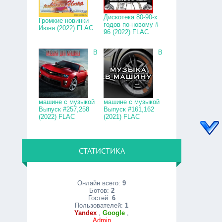
Дискотека 80-90-х
Громкие новинки
годов по-новому #
Июня (2022) FLAC
96 (2022) FLAC
В
В
машине с музыкой
машине с музыкой
Выпуск #257,258
Выпуск #161,162
(2022) FLAC
(2021) FLAC
СТАТИСТИКА
Онлайн всего:
9
Ботов:
2
Гостей:
6
Пользователей:
1
Yandex
,
Google
,
Admin