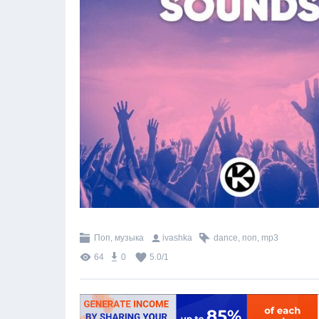
Поп, музыка
ivashka
dance
,
поп
,
mp3
64
0
5.0
/
1