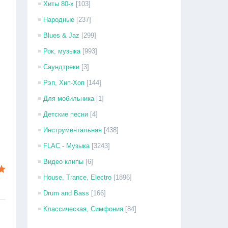
Хиты 80-х
[103]
Народные
[237]
Blues & Jaz
[299]
Рок, музыка
[993]
Саундтреки
[3]
Рэп, Хип-Хоп
[144]
Для мобильника
[1]
Детские песни
[4]
Инструментальная
[438]
FLAC - Музыка
[3243]
Видео клипы
[6]
House, Trance, Electro
[1896]
Drum and Bass
[166]
Классическая, Симфония
[84]