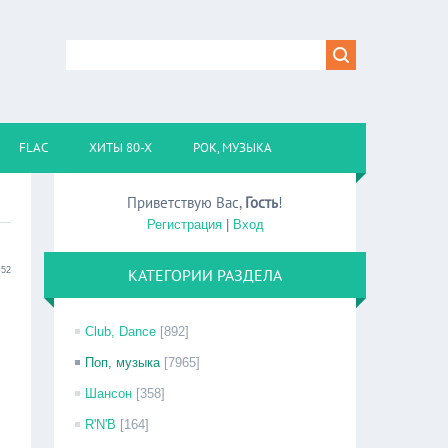
FLAC
ХИТЫ 80-Х
РОК, МУЗЫКА
Приветствую Вас
,
Гость
!
Регистрация
|
Вход
:52
КАТЕГОРИИ РАЗДЕЛА
Club, Dance
[892]
Поп, музыка
[7965]
Шансон
[358]
R'N'B
[164]