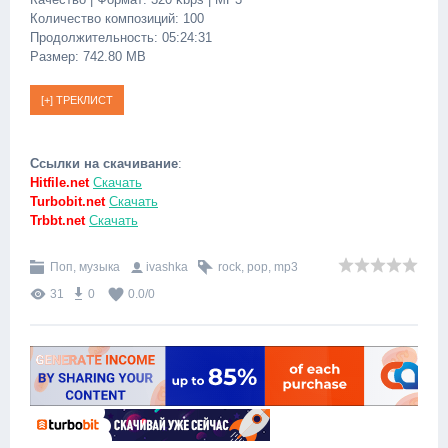
Количество композиций: 100
Продолжительность: 05:24:31
Размер: 742.80 MB
Ссылки на скачивание
:
Hitfile.net
Скачать
Turbobit.net
Скачать
Trbbt.net
Скачать
Поп, музыка
ivashka
rock
,
pop
,
mp3
31
0
0.0
/
0