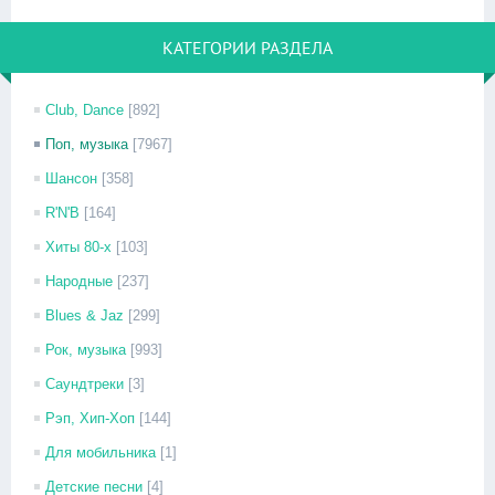
КАТЕГОРИИ РАЗДЕЛА
Club, Dance
[892]
Поп, музыка
[7967]
Шансон
[358]
R'N'B
[164]
Хиты 80-х
[103]
Народные
[237]
Blues & Jaz
[299]
Рок, музыка
[993]
Саундтреки
[3]
Рэп, Хип-Хоп
[144]
Для мобильника
[1]
Детские песни
[4]