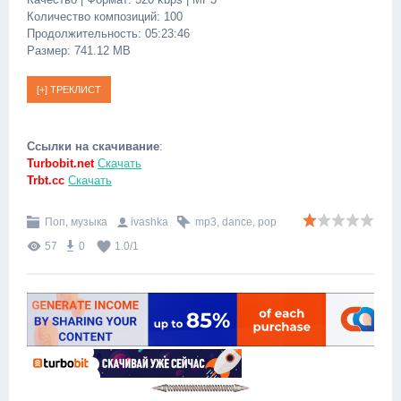
Количество композиций: 100
Продолжительность: 05:23:46
Размер: 741.12 MB
Ссылки на скачивание
:
Turbobit.net
Скачать
Trbt.cc
Скачать
Поп, музыка
ivashka
mp3
,
dance
,
pop
57
0
1.0
/
1