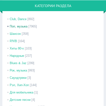
КАТЕГОРИИ РАЗДЕЛА
Club, Dance
[892]
Поп, музыка
[7965]
Шансон
[358]
R'N'B
[164]
Хиты 80-х
[103]
Народные
[237]
Blues & Jaz
[299]
Рок, музыка
[993]
Саундтреки
[3]
Рэп, Хип-Хоп
[144]
Для мобильника
[1]
Детские песни
[4]