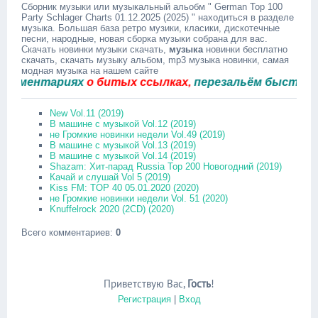
Сборник музыки или музыкальный альобм " German Top 100
Party Schlager Charts 01.12.2025 (2025) " находиться в разделе
музыка. Большая база ретро музики, класики, дискотечные
песни, народные, новая сборка музыки собрана для вас.
Скачать новинки музыки скачать,
музыка
новинки бесплатно
скачать, скачать музыку альбом, mp3 музыка новинки, самая
модная музыка на нашем сайте
ентариях
о битых ссылках,
перезальём быстро.
New Vol.11 (2019)
В машине с музыкой Vol.12 (2019)
не Громкие новинки недели Vol.49 (2019)
В машине с музыкой Vol.13 (2019)
В машине с музыкой Vol.14 (2019)
Shazam: Хит-парад Russia Top 200 Новогодний (2019)
Качай и слушай Vol 5 (2019)
Kiss FM: TOP 40 05.01.2020 (2020)
не Громкие новинки недели Vol. 51 (2020)
Knuffelrock 2020 (2CD) (2020)
Всего комментариев
:
0
Приветствую Вас
,
Гость
!
Регистрация
|
Вход