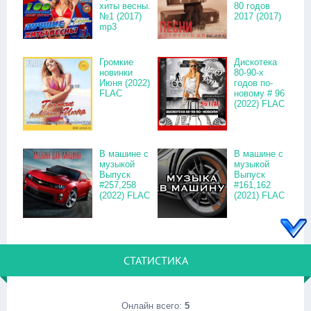
хиты весны.
80 годов
№1 (2017)
2017 (2017)
mp3
Громкие
Дискотека
новинки
80-90-х
Июня (2022)
годов по-
FLAC
новому # 96
(2022) FLAC
В машине с
В машине с
музыкой
музыкой
Выпуск
Выпуск
#257,258
#161,162
(2022) FLAC
(2021) FLAC
СТАТИСТИКА
Онлайн всего:
5