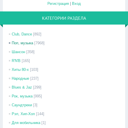
Регистрация
|
Вход
КАТЕГОРИИ РАЗДЕЛА
Club, Dance
[892]
Поп, музыка
[7968]
Шансон
[358]
R'N'B
[165]
Хиты 80-х
[103]
Народные
[237]
Blues & Jaz
[299]
Рок, музыка
[995]
Саундтреки
[3]
Рэп, Хип-Хоп
[144]
Для мобильника
[1]