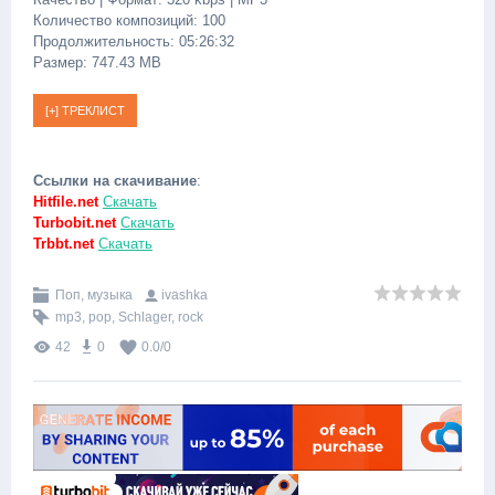
Количество композиций: 100
Продолжительность: 05:26:32
Размер: 747.43 MB
Ссылки на скачивание
:
Hitfile.net
Скачать
Turbobit.net
Скачать
Trbbt.net
Скачать
Поп, музыка
ivashka
mp3
,
pop
,
Schlager
,
rock
42
0
0.0
/
0