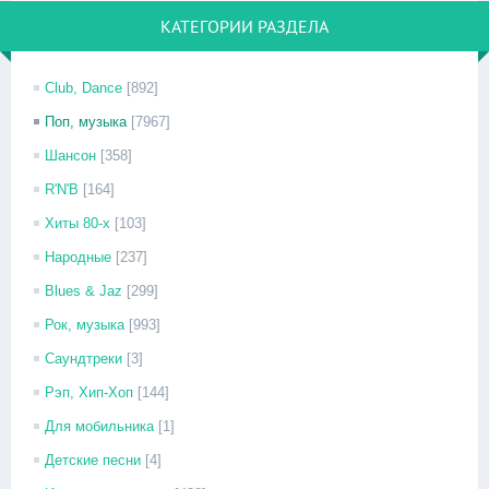
КАТЕГОРИИ РАЗДЕЛА
Club, Dance
[892]
Поп, музыка
[7967]
Шансон
[358]
R'N'B
[164]
Хиты 80-х
[103]
Народные
[237]
Blues & Jaz
[299]
Рок, музыка
[993]
Саундтреки
[3]
Рэп, Хип-Хоп
[144]
Для мобильника
[1]
Детские песни
[4]