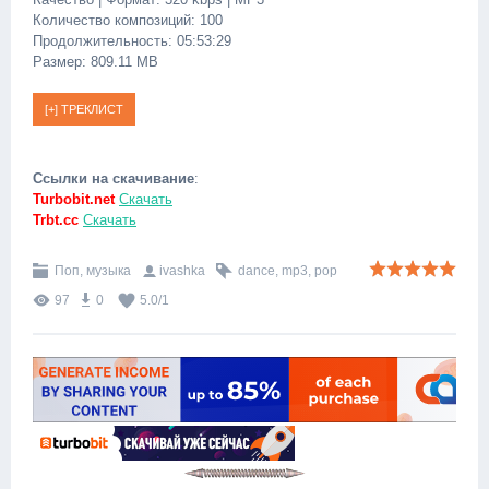
Количество композиций: 100
Продолжительность: 05:53:29
Размер: 809.11 MB
Ссылки на скачивание
:
Turbobit.net
Скачать
Trbt.cc
Скачать
Поп, музыка
ivashka
dance
,
mp3
,
pop
97
0
5.0
/
1