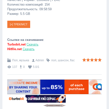
Количество композиций: 154
Продолжительность: 09:58:59
Размер: 5.5 GB
Ссылки на скачивание
:
Turbobit.net
Скачать
Hitfile.net
Скачать
Поп, музыка
Admin
поп
,
шансон
,
flac
137
0
5.0
/
1