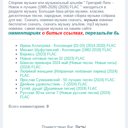
Сборник музыки или музыкальный альобм " Григорий Лепс -
Новое и лучшее (1995-2026) (2026) FLAC " находиться в
разделе музыка. Большая база ретро музики, класики,
дискотечные песни, народные, новая сборка музыки собрана
для вас. Скачать новинки музыки скачать,
музыка
новинки
бесплатно скачать, скачать музыку альбом, mp3 музыка
новинки, самая модная музыка на нашем сайте
комментариях
о битых ссылках,
перезальём быстро.
Ирина Аллегрова - Коллекция (01-03) (2014-2020) FLAC
Михаил Шуфутинский - Коллекция (1982-2018) FLAC
Вернись (2023) FLAC
Новые хитовые песни 02 (2023) FLAC
Шансон премьера 2024 май (Новые песни. Новые хиты)
(2024) FLAC
Любимой женщине (Избранная любовная лирика) (2024)
FLAC
Ярослав Сумишевский - 50 лучших песен (2024) FLAC
Двойное удовольствие - 2 (2024) FLAC
Гуляй, душа! (Душевные песни) (2024) FLAC
Русская 30-ка хитов 7 (Новые русские песни) (2024)
FLAC
Всего комментариев
:
0
Приветствую Вас
,
Гость
!