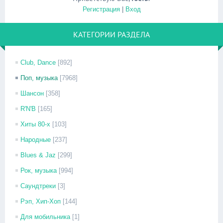
Регистрация
|
Вход
КАТЕГОРИИ РАЗДЕЛА
Club, Dance
[892]
Поп, музыка
[7968]
Шансон
[358]
R'N'B
[165]
Хиты 80-х
[103]
Народные
[237]
Blues & Jaz
[299]
Рок, музыка
[994]
Саундтреки
[3]
Рэп, Хип-Хоп
[144]
Для мобильника
[1]