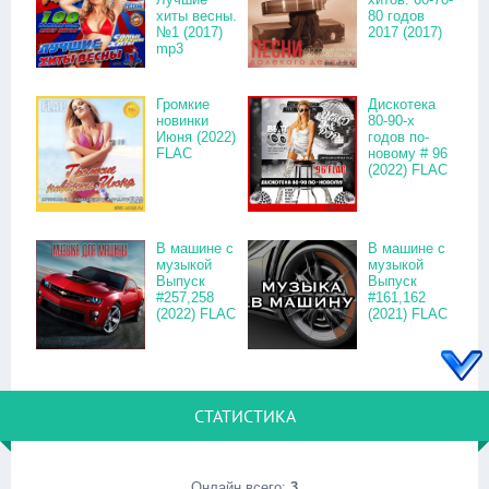
хиты весны.
80 годов
№1 (2017)
2017 (2017)
mp3
Громкие
Дискотека
новинки
80-90-х
Июня (2022)
годов по-
FLAC
новому # 96
(2022) FLAC
В машине с
В машине с
музыкой
музыкой
Выпуск
Выпуск
#257,258
#161,162
(2022) FLAC
(2021) FLAC
СТАТИСТИКА
Онлайн всего:
3