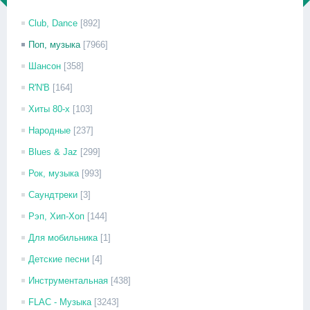
Club, Dance
[892]
Поп, музыка
[7966]
Шансон
[358]
R'N'B
[164]
Хиты 80-х
[103]
Народные
[237]
Blues & Jaz
[299]
Рок, музыка
[993]
Саундтреки
[3]
Рэп, Хип-Хоп
[144]
Для мобильника
[1]
Детские песни
[4]
Инструментальная
[438]
FLAC - Музыка
[3243]