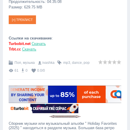
Продолжительность: 04:35:08
Размер: 629.75 MB
Ссылки на скачивание
:
Turbobit.net
Скачать
Trbt.cc
Скачать
Поп, музыка
ivashka
mp3
,
dance
,
pop
61
0
0.0
/
0
Сборник музыки или музыкальный альобм " Holiday Favorites
(2025) " находиться в разделе музыка. Большая база ретро