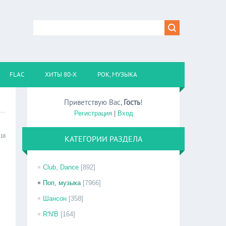
FLAC
ХИТЫ 80-Х
РОК, МУЗЫКА
Приветствую Вас
,
Гость
!
Регистрация
|
Вход
:18
КАТЕГОРИИ РАЗДЕЛА
Club, Dance
[892]
Поп, музыка
[7966]
Шансон
[358]
R'N'B
[164]