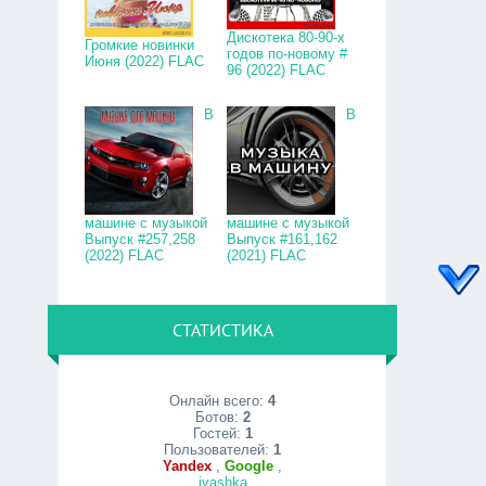
Дискотека 80-90-х
Громкие новинки
годов по-новому #
Июня (2022) FLAC
96 (2022) FLAC
В
В
машине с музыкой
машине с музыкой
Выпуск #257,258
Выпуск #161,162
(2022) FLAC
(2021) FLAC
СТАТИСТИКА
Онлайн всего:
4
Ботов:
2
Гостей:
1
Пользователей:
1
Yandex
,
Google
,
ivashka