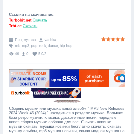
Ссылки на скачивание
:
Turbobit.net
Скачать
Trbt.cc
Скачать
Поп, музыка
ivashka
rnb
,
mp3
,
pop
,
rock
,
dance
,
hip-hop
49
0
5.0
/
2
Сборник музыки или музыкальный альобм " MP3 New Releases
2024 Week 46 (2024) " находиться в разделе музыка. Большая
база ретро музики, класики, дискотечные песни, народные,
новая сборка музыки собрана для вас. Скачать новинки
музыки скачать,
музыка
новинки бесплатно скачать, скачать
музыку альбом, mp3 музыка новинки, самая модная музыка на