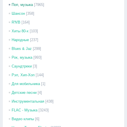
Поп, музыка
[7965]
Шансон
[358]
R'N'B
[164]
Хиты 80-х
[103]
Народные
[237]
Blues & Jaz
[299]
Рок, музыка
[993]
Саундтреки
[3]
Рэп, Хип-Хоп
[144]
Для мобильника
[1]
Детские песни
[4]
Инструментальная
[438]
FLAC - Музыка
[3243]
Видео клипы
[6]