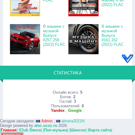
FLAC
новому # 96
(2022) FLAC
В машине с
В машине с
музыкой
музыкой
Выпуск
Выпуск
#257,258
#161,162
(2022) FLAC
(2021) FLAC
СТАТИСТИКА
Онлайн всего:
5
Ботов:
2
Гостей:
3
Пользователей:
0
Yandex
,
Google
,
Сегодня заходили:
Admin
,
almera2021N
Design powered by
alec.ucoz.ru
2026
|
Главная
|
|
Club Dance
|
|
Поп-музыка
|
|
Шансон
|
|
Карта сайта
|