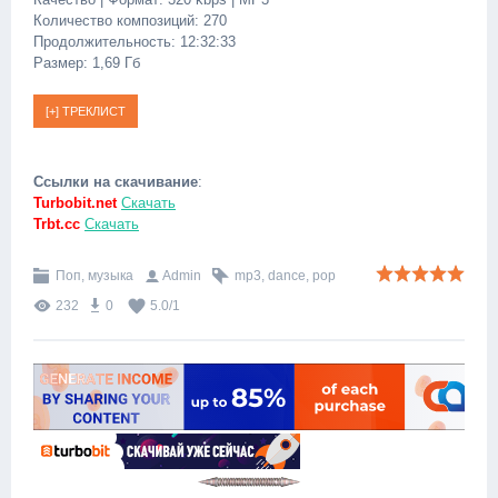
Количество композиций: 270
Продолжительность: 12:32:33
Размер: 1,69 Гб
Ссылки на скачивание
:
Turbobit.net
Скачать
Trbt.cc
Скачать
Поп, музыка
Admin
mp3
,
dance
,
pop
232
0
5.0
/
1