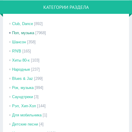
КАТЕГОРИИ РАЗДЕЛА
Club, Dance
[892]
Поп, музыка
[7968]
Шансон
[358]
R'N'B
[165]
Хиты 80-х
[103]
Народные
[237]
Blues & Jaz
[299]
Рок, музыка
[994]
Саундтреки
[3]
Рэп, Хип-Хоп
[144]
Для мобильника
[1]
Детские песни
[4]