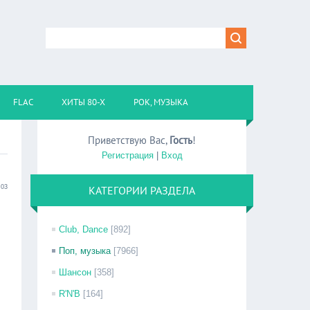
FLAC
ХИТЫ 80-Х
РОК, МУЗЫКА
Приветствую Вас
,
Гость
!
Регистрация
|
Вход
:03
КАТЕГОРИИ РАЗДЕЛА
Club, Dance
[892]
Поп, музыка
[7966]
Шансон
[358]
R'N'B
[164]