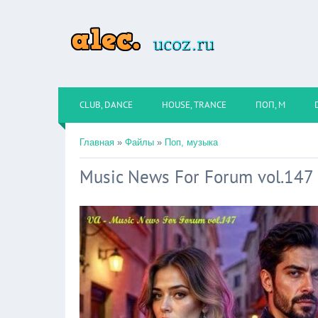
CLUB, DANCE
HOUSE, TRANCE
ПОП, М
Главная
»
Файлы
»
Поп, музыка
Music News For Forum vol.147