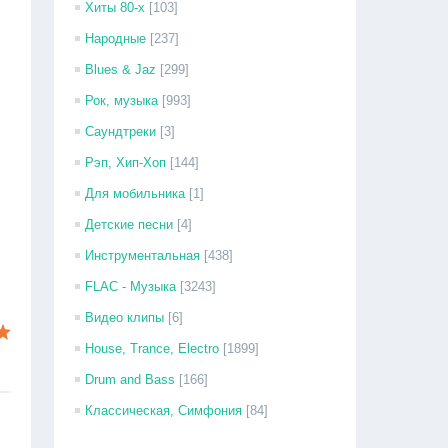
Хиты 80-х
[103]
Народные
[237]
Blues & Jaz
[299]
Рок, музыка
[993]
Саундтреки
[3]
Рэп, Хип-Хоп
[144]
Для мобильника
[1]
Детские песни
[4]
Инструментальная
[438]
FLAC - Музыка
[3243]
Видео клипы
[6]
House, Trance, Electro
[1899]
Drum and Bass
[166]
Классическая, Симфония
[84]