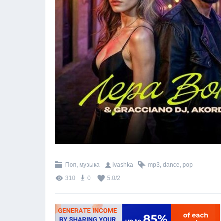
Поп, музыка
ivashka
mp3
,
dance
,
pop
310
0
5.0
/
2