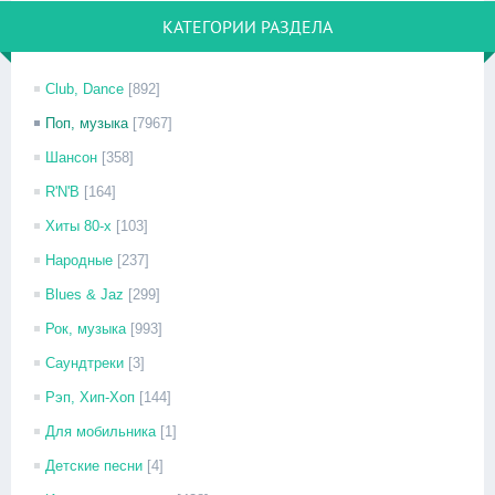
КАТЕГОРИИ РАЗДЕЛА
Club, Dance
[892]
Поп, музыка
[7967]
Шансон
[358]
R'N'B
[164]
Хиты 80-х
[103]
Народные
[237]
Blues & Jaz
[299]
Рок, музыка
[993]
Саундтреки
[3]
Рэп, Хип-Хоп
[144]
Для мобильника
[1]
Детские песни
[4]