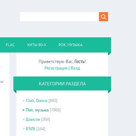
FLAC
ХИТЫ 80-Х
РОК, МУЗЫКА
Приветствую Вас
,
Гость
!
Регистрация
|
Вход
:44
КАТЕГОРИИ РАЗДЕЛА
Club, Dance
[892]
Поп, музыка
[7965]
Шансон
[358]
R'N'B
[164]