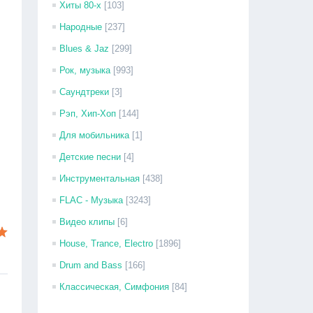
Хиты 80-х
[103]
Народные
[237]
Blues & Jaz
[299]
Рок, музыка
[993]
Саундтреки
[3]
Рэп, Хип-Хоп
[144]
Для мобильника
[1]
Детские песни
[4]
Инструментальная
[438]
FLAC - Музыка
[3243]
Видео клипы
[6]
House, Trance, Electro
[1896]
Drum and Bass
[166]
Классическая, Симфония
[84]