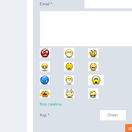
Email *:
Все смайлы
Код *: