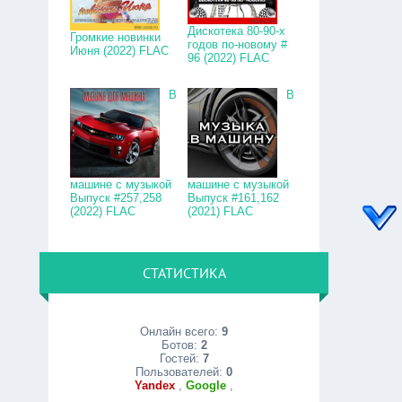
Дискотека 80-90-х
Громкие новинки
годов по-новому #
Июня (2022) FLAC
96 (2022) FLAC
В
В
машине с музыкой
машине с музыкой
Выпуск #257,258
Выпуск #161,162
(2022) FLAC
(2021) FLAC
СТАТИСТИКА
Онлайн всего:
9
Ботов:
2
Гостей:
7
Пользователей:
0
Yandex
,
Google
,