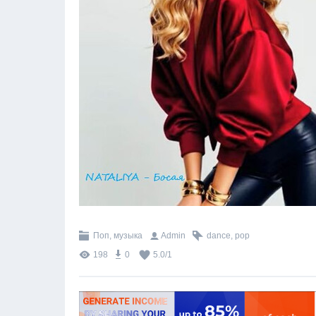
Поп, музыка
Admin
dance
,
pop
198
0
5.0
/
1