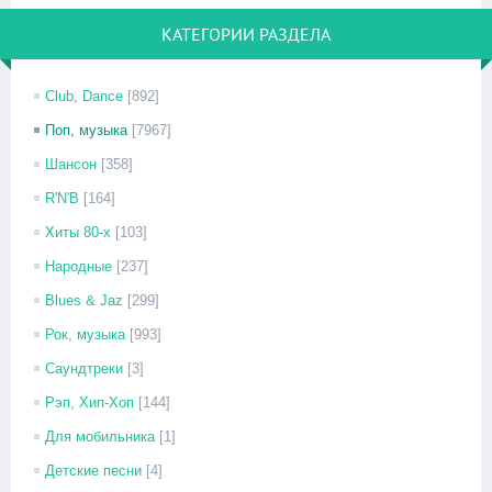
КАТЕГОРИИ РАЗДЕЛА
Club, Dance
[892]
Поп, музыка
[7967]
Шансон
[358]
R'N'B
[164]
Хиты 80-х
[103]
Народные
[237]
Blues & Jaz
[299]
Рок, музыка
[993]
Саундтреки
[3]
Рэп, Хип-Хоп
[144]
Для мобильника
[1]
Детские песни
[4]