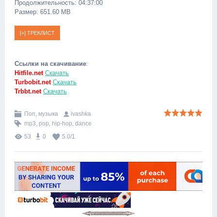
Продолжительность: 04:37:00
Размер: 651.60 MB
Ссылки на скачивание
:
Hitfile.net
Скачать
Turbobit.net
Скачать
Trbbt.net
Скачать
Поп, музыка
ivashka
mp3
,
pop
,
hip-hop
,
dance
53
0
5.0
/
1