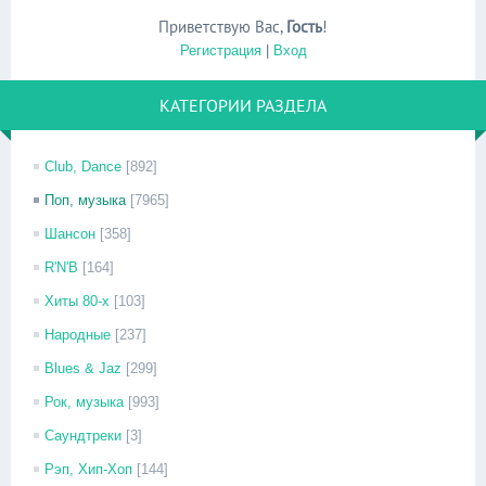
Приветствую Вас
,
Гость
!
Регистрация
|
Вход
КАТЕГОРИИ РАЗДЕЛА
Club, Dance
[892]
Поп, музыка
[7965]
Шансон
[358]
R'N'B
[164]
Хиты 80-х
[103]
Народные
[237]
Blues & Jaz
[299]
Рок, музыка
[993]
Саундтреки
[3]
Рэп, Хип-Хоп
[144]