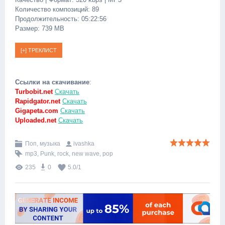
Количество композиций: 89
Продолжительность: 05:22:56
Размер: 739 MB
Ссылки на скачивание
:
Turbobit.net
Скачать
Rapidgator.net
Скачать
Gigapeta.com
Скачать
Uploaded.net
Скачать
Поп, музыка
ivashka
mp3
,
Punk
,
rock
,
new wave
,
pop
235
0
5.0
/
1