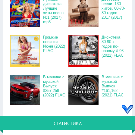
дискотека.
песни. 130
Лучшие
хитов. 60-70-
хиты весны.
80 годов
№1 (2017)
2017 (2017)
mp3
Громкие
Дискотека
новинки
80-90-х
Июня (2022)
годов по-
FLAC
новому # 96
(2022) FLAC
В машине с
В машине с
музыкой
музыкой
Выпуск
Выпуск
#257,258
#161,162
(2022) FLAC
(2021) FLAC
СТАТИСТИКА