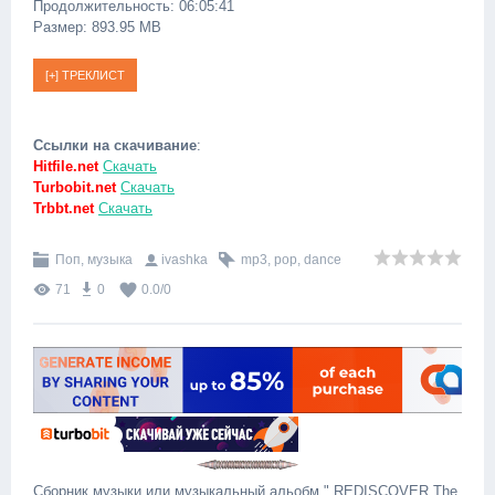
Продолжительность: 06:05:41
Размер: 893.95 MB
Ссылки на скачивание
:
Hitfile.net
Скачать
Turbobit.net
Скачать
Trbbt.net
Скачать
Поп, музыка
ivashka
mp3
,
pop
,
dance
71
0
0.0
/
0
Сборник музыки или музыкальный альобм " REDISCOVER The