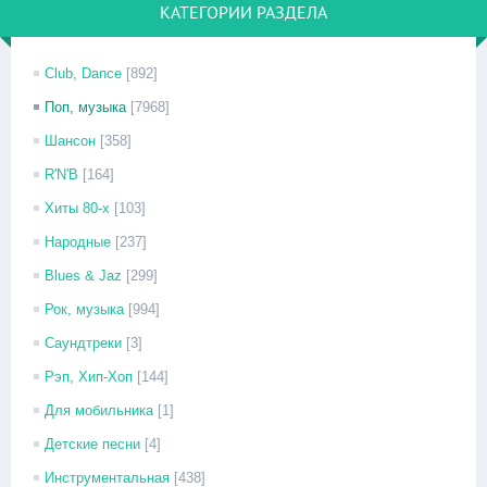
КАТЕГОРИИ РАЗДЕЛА
Club, Dance
[892]
Поп, музыка
[7968]
Шансон
[358]
R'N'B
[164]
Хиты 80-х
[103]
Народные
[237]
Blues & Jaz
[299]
Рок, музыка
[994]
Саундтреки
[3]
Рэп, Хип-Хоп
[144]
Для мобильника
[1]
Детские песни
[4]
Инструментальная
[438]