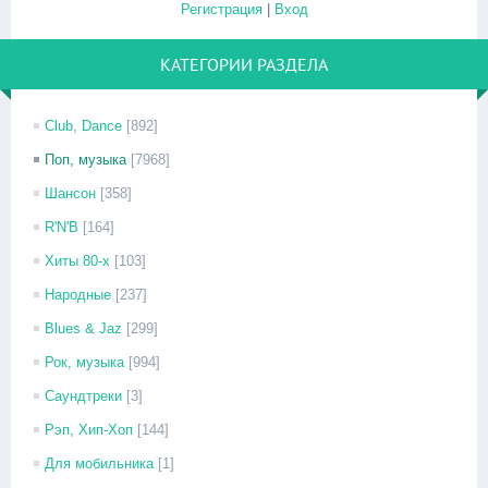
Регистрация
|
Вход
КАТЕГОРИИ РАЗДЕЛА
Club, Dance
[892]
Поп, музыка
[7968]
Шансон
[358]
R'N'B
[164]
Хиты 80-х
[103]
Народные
[237]
Blues & Jaz
[299]
Рок, музыка
[994]
Саундтреки
[3]
Рэп, Хип-Хоп
[144]
Для мобильника
[1]