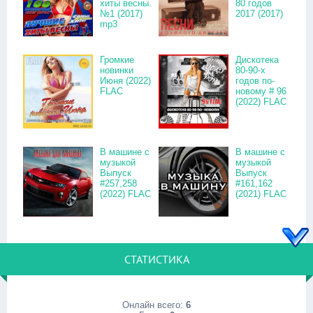
хиты весны.
80 годов
№1 (2017)
2017 (2017)
mp3
Громкие
Дискотека
новинки
80-90-х
Июня (2022)
годов по-
FLAC
новому # 96
(2022) FLAC
В машине с
В машине с
музыкой
музыкой
Выпуск
Выпуск
#257,258
#161,162
(2022) FLAC
(2021) FLAC
СТАТИСТИКА
Онлайн всего:
6