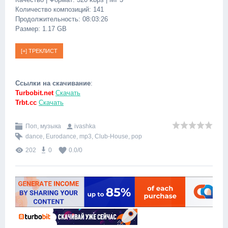
Количество композиций: 141
Продолжительность: 08:03:26
Размер: 1.17 GB
Ссылки на скачивание
:
Turbobit.net
Скачать
Trbt.cc
Скачать
Поп, музыка
ivashka
dance
,
Eurodance
,
mp3
,
Club-House
,
pop
202
0
0.0
/
0