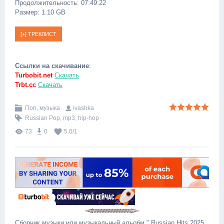
Продолжительность: 07:49:22
Размер: 1.10 GB
Ссылки на скачивание
:
Turbobit.net
Скачать
Trbt.cc
Скачать
Поп, музыка
ivashka
Russian Pop
,
mp3
,
hip-hop
73
0
5.0
/
1
Сборник музыки или музыкальный альобм " Russian Hits 2025