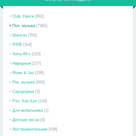
Club, Dance
[892]
Поп, музыка
[7965]
Шансон
[355]
R'N'B
[164]
Хиты 80-х
[103]
Народные
[237]
Blues & Jaz
[299]
Рок, музыка
[993]
Саундтреки
[3]
Рэп, Хип-Хоп
[144]
Для мобильника
[1]
Детские песни
[4]
Инструментальная
[438]