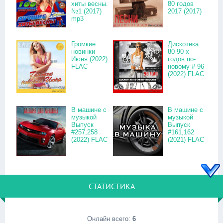
хиты весны.
80 годов
№1 (2017)
2017 (2017)
mp3
Громкие
Дискотека
новинки
80-90-х
Июня (2022)
годов по-
FLAC
новому # 96
(2022) FLAC
В машине с
В машине с
музыкой
музыкой
Выпуск
Выпуск
#257,258
#161,162
(2022) FLAC
(2021) FLAC
СТАТИСТИКА
Онлайн всего:
6