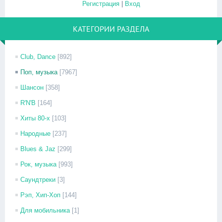
Регистрация
|
Вход
КАТЕГОРИИ РАЗДЕЛА
Club, Dance
[892]
Поп, музыка
[7967]
Шансон
[358]
R'N'B
[164]
Хиты 80-х
[103]
Народные
[237]
Blues & Jaz
[299]
Рок, музыка
[993]
Саундтреки
[3]
Рэп, Хип-Хоп
[144]
Для мобильника
[1]