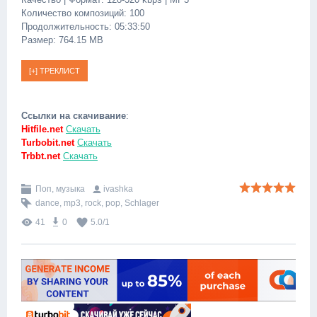
Количество композиций: 100
Продолжительность: 05:33:50
Размер: 764.15 MB
Ссылки на скачивание
:
Hitfile.net
Скачать
Turbobit.net
Скачать
Trbbt.net
Скачать
Поп, музыка
ivashka
dance
,
mp3
,
rock
,
pop
,
Schlager
41
0
5.0
/
1