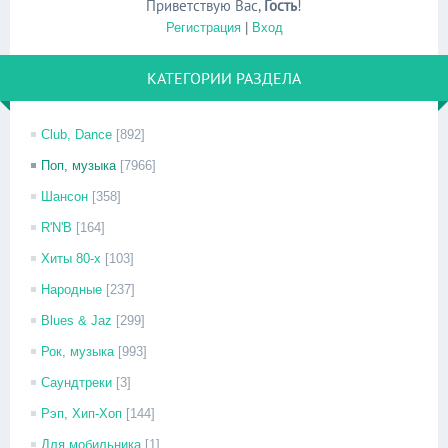
Приветствую Вас
,
Гость
!
Регистрация
|
Вход
КАТЕГОРИИ РАЗДЕЛА
Club, Dance
[892]
Поп, музыка
[7966]
Шансон
[358]
R'N'B
[164]
Хиты 80-х
[103]
Народные
[237]
Blues & Jaz
[299]
Рок, музыка
[993]
Саундтреки
[3]
Рэп, Хип-Хоп
[144]
Для мобильника
[1]