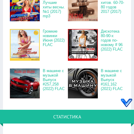
Лучшие
хитов. 60-70-
хиты весны.
80 годов
№1 (2017)
2017 (2017)
mp3
Громкие
Дискотека
новинки
80-90-х
Июня (2022)
годов по-
FLAC
новому # 96
(2022) FLAC
В машине с
В машине с
музыкой
музыкой
Выпуск
Выпуск
#257,258
#161,162
(2022) FLAC
(2021) FLAC
СТАТИСТИКА