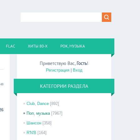
FLAC
ХИТЫ 80-Х
РОК, МУЗЫКА
Приветствую Вас
,
Гость
!
Регистрация
|
Вход
:48
КАТЕГОРИИ РАЗДЕЛА
Club, Dance
[892]
26
Поп, музыка
[7967]
Шансон
[358]
R'N'B
[164]