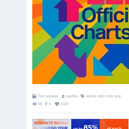
Поп, музыка
ivashka
dance
,
mp3
,
rock
,
pop
56
0
0.0
/
0