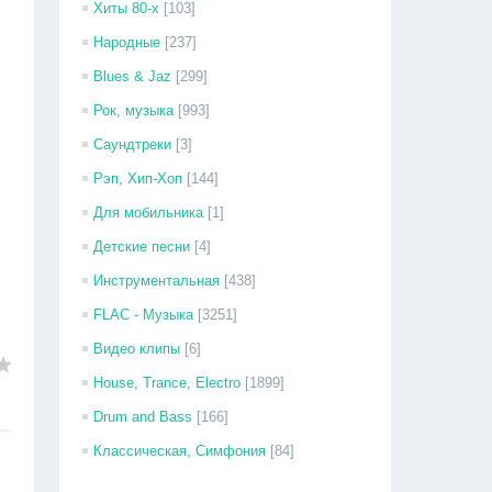
Хиты 80-х
[103]
Народные
[237]
Blues & Jaz
[299]
Рок, музыка
[993]
Саундтреки
[3]
Рэп, Хип-Хоп
[144]
Для мобильника
[1]
Детские песни
[4]
Инструментальная
[438]
FLAC - Музыка
[3251]
Видео клипы
[6]
House, Trance, Electro
[1899]
Drum and Bass
[166]
Классическая, Симфония
[84]