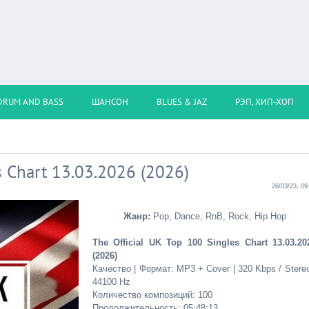
DRUM AND BASS
ШАНСОН
BLUES & JAZ
РЭП, ХИП-ХОП
s Chart 13.03.2026 (2026)
26/03/23, 09
Жанр:
Pop, Dance, RnB, Rock, Hip Hop
The Official UK Top 100 Singles Chart 13.03.20
(2026)
Качество | Формат: MP3 + Cover | 320 Kbps / Stereo
44100 Hz
Количество композиций: 100
Продолжительность: 05:48:13