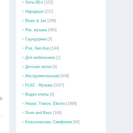
Хиты 80-х
[103]
Народные
[237]
Blues & Jaz
[299]
Рок, музыка
[993]
Саундтреки
[3]
Рэп, Хип-Хоп
[144]
Для мобильника
[1]
Детские песни
[4]
Инструментальная
[438]
FLAC - Музыка
[3247]
Видео клипы
[6]
House, Trance, Electro
[1899]
Drum and Bass
[166]
Классическая, Симфония
[84]