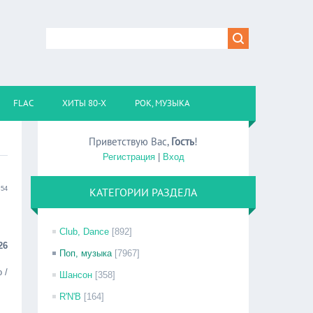
FLAC
ХИТЫ 80-Х
РОК, МУЗЫКА
Приветствую Вас
,
Гость
!
Регистрация
|
Вход
:54
КАТЕГОРИИ РАЗДЕЛА
Club, Dance
[892]
26
Поп, музыка
[7967]
 /
Шансон
[358]
R'N'B
[164]