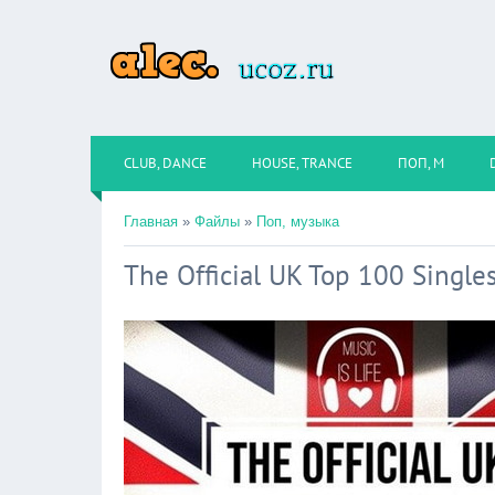
CLUB, DANCE
HOUSE, TRANCE
ПОП, М
Главная
»
Файлы
»
Поп, музыка
The Official UK Top 100 Single