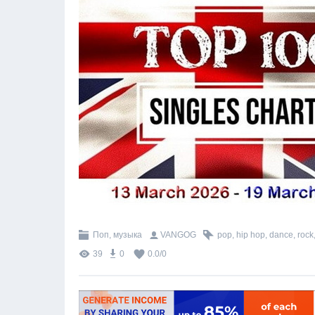
Поп, музыка
VANGOG
pop
,
hip hop
,
dance
,
rock
39
0
0.0
/
0