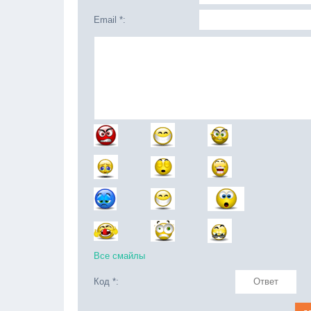
Email *:
Все смайлы
Код *: