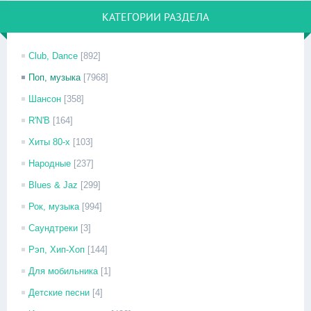
КАТЕГОРИИ РАЗДЕЛА
Club, Dance
[892]
Поп, музыка
[7968]
Шансон
[358]
R'N'B
[164]
Хиты 80-х
[103]
Народные
[237]
Blues & Jaz
[299]
Рок, музыка
[994]
Саундтреки
[3]
Рэп, Хип-Хоп
[144]
Для мобильника
[1]
Детские песни
[4]