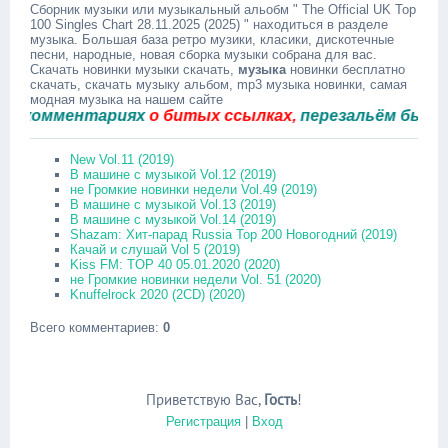
Сборник музыки или музыкальный альобм " The Official UK Top
100 Singles Chart 28.11.2025 (2025) " находиться в разделе
музыка. Большая база ретро музики, класики, дискотечные
песни, народные, новая сборка музыки собрана для вас.
Скачать новинки музыки скачать,
музыка
новинки бесплатно
скачать, скачать музыку альбом, mp3 музыка новинки, самая
модная музыка на нашем сайте
комментариях
о битых ссылках,
перезальём быстро.
New Vol.11 (2019)
В машине с музыкой Vol.12 (2019)
не Громкие новинки недели Vol.49 (2019)
В машине с музыкой Vol.13 (2019)
В машине с музыкой Vol.14 (2019)
Shazam: Хит-парад Russia Top 200 Новогодний (2019)
Качай и слушай Vol 5 (2019)
Kiss FM: TOP 40 05.01.2020 (2020)
не Громкие новинки недели Vol. 51 (2020)
Knuffelrock 2020 (2CD) (2020)
Всего комментариев
:
0
Приветствую Вас
,
Гость
!
Регистрация
|
Вход