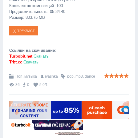
Количество композиций: 100
Продолжительность: 05:34:40
Размер: 803.75 MB
Ссылки на скачивание
:
Turbobit.net
Скачать
Trbt.cc
Скачать
Поп, музыка
ivashka
pop
,
mp3
,
dance
36
0
5.0
/
1