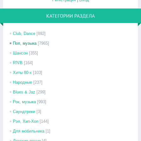
КАТЕГОРИИ РАЗДЕЛА
Club, Dance
[892]
Поп, музыка
[7965]
Шансон
[355]
R'N'B
[164]
Хиты 80-х
[103]
Народные
[237]
Blues & Jaz
[299]
Рок, музыка
[993]
Саундтреки
[3]
Рэп, Хип-Хоп
[144]
Для мобильника
[1]
Детские песни
[4]