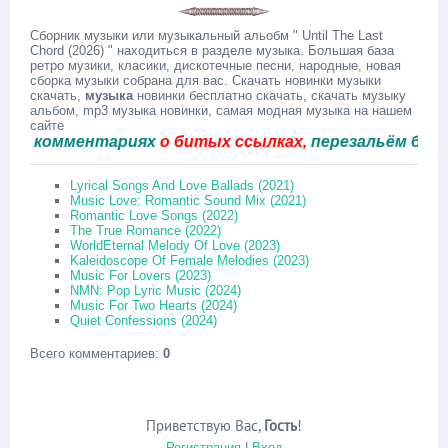
Сборник музыки или музыкальный альобм " Until The Last
Chord (2026) " находиться в разделе музыка. Большая база
ретро музики, класики, дискотечные песни, народные, новая
сборка музыки собрана для вас. Скачать новинки музыки
скачать,
музыка
новинки бесплатно скачать, скачать музыку
альбом, mp3 музыка новинки, самая модная музыка на нашем
сайте
 комментариях
о битых ссылках,
перезальём быстро.
Lyrical Songs And Love Ballads (2021)
Music Love: Romantic Sound Mix (2021)
Romantic Love Songs (2022)
The True Romance (2022)
WorldEternal Melody Of Love (2023)
Kaleidoscope Of Female Melodies (2023)
Music For Lovers (2023)
NMN: Pop Lyric Music (2024)
Music For Two Hearts (2024)
Quiet Confessions (2024)
Всего комментариев
:
0
Приветствую Вас
,
Гость
!
Регистрация
|
Вход