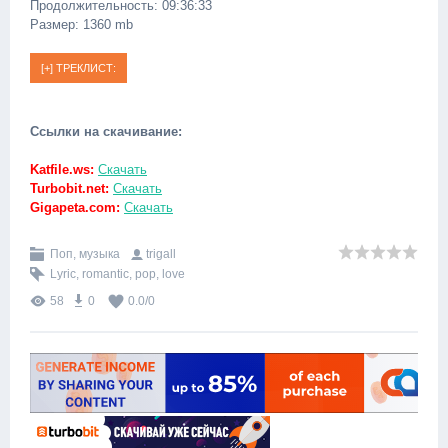
Продолжительность: 09:36:33
Размер: 1360 mb
Ссылки на скачивание:
Katfile.ws:
Скачать
Turbobit.net:
Скачать
Gigapeta.com:
Скачать
Поп, музыка
trigall
Lyric
,
romantic
,
pop
,
love
58
0
0.0
/
0