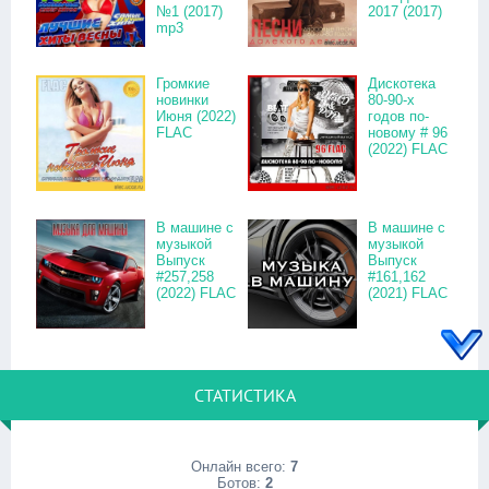
№1 (2017)
2017 (2017)
mp3
Громкие
Дискотека
новинки
80-90-х
Июня (2022)
годов по-
FLAC
новому # 96
(2022) FLAC
В машине с
В машине с
музыкой
музыкой
Выпуск
Выпуск
#257,258
#161,162
(2022) FLAC
(2021) FLAC
СТАТИСТИКА
Онлайн всего:
7
Ботов:
2