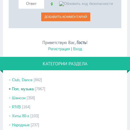
Приветствую Вас
,
Гость
!
Регистрация
|
Вход
КАТЕГОРИИ РАЗДЕЛА
Club, Dance
[892]
Поп, музыка
[7967]
Шансон
[358]
R'N'B
[164]
Хиты 80-х
[103]
Народные
[237]