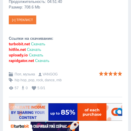
Продолжительность: 04:51:40
Размер: 708.6 Mb
Ссылки на скачивание:
turbobit.net
Скачать
hitfile.net
Скачать
uploady.io
Скачать
rapidgator.net
Скачать
Поп, музыка
VANGOG
hip hop
,
pop
,
rock
,
dance
,
rnb
57
0
5.0
/
1