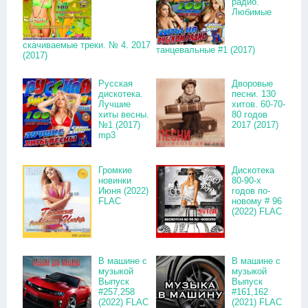
радио.
Любимые
скачиваемые треки. № 4. 2017
танцевальные #1 (2017)
(2017)
Русская
Дворовые
дискотека.
песни. 130
Лучшие
хитов. 60-70-
хиты весны.
80 годов
№1 (2017)
2017 (2017)
mp3
Громкие
Дискотека
новинки
80-90-х
Июня (2022)
годов по-
FLAC
новому # 96
(2022) FLAC
В машине с
В машине с
музыкой
музыкой
Выпуск
Выпуск
#257,258
#161,162
(2022) FLAC
(2021) FLAC