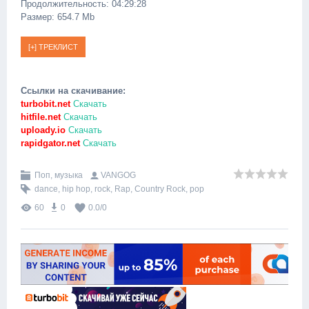
Продолжительность: 04:29:28
Размер: 654.7 Mb
Ссылки на скачивание:
turbobit.net
Скачать
hitfile.net
Скачать
uploady.io
Скачать
rapidgator.net
Скачать
Поп, музыка
VANGOG
dance
,
hip hop
,
rock
,
Rap
,
Country Rock
,
pop
60
0
0.0
/
0