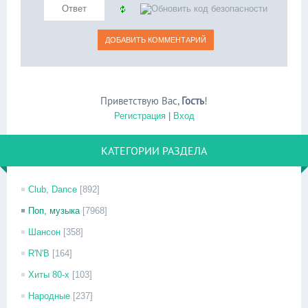
Приветствую Вас
,
Гость
!
Регистрация
|
Вход
КАТЕГОРИИ РАЗДЕЛА
Club, Dance
[892]
Поп, музыка
[7968]
Шансон
[358]
R'N'B
[164]
Хиты 80-х
[103]
Народные
[237]