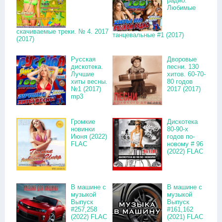
радио.
Любимые
скачиваемые треки. № 4. 2017
танцевальные #1 (2017)
(2017)
Русская
Дворовые
дискотека.
песни. 130
Лучшие
хитов. 60-70-
хиты весны.
80 годов
№1 (2017)
2017 (2017)
mp3
Громкие
Дискотека
новинки
80-90-х
Июня (2022)
годов по-
FLAC
новому # 96
(2022) FLAC
В машине с
В машине с
музыкой
музыкой
Выпуск
Выпуск
#257,258
#161,162
(2022) FLAC
(2021) FLAC