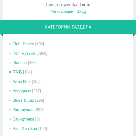
Приветствую Вас
,
Гость
!
Регистрация
|
Вход
КАТЕГОРИИ РАЗДЕЛА
Club, Dance
[892]
Поп, музыка
[7965]
Шансон
[355]
R'N'B
[164]
Хиты 80-х
[103]
Народные
[237]
Blues & Jaz
[299]
Рок, музыка
[993]
Саундтреки
[3]
Рэп, Хип-Хоп
[144]