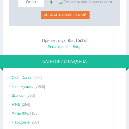
Приветствую Вас
,
Гость
!
Регистрация
|
Вход
КАТЕГОРИИ РАЗДЕЛА
Club, Dance
[892]
Поп, музыка
[7966]
Шансон
[358]
R'N'B
[164]
Хиты 80-х
[103]
Народные
[237]