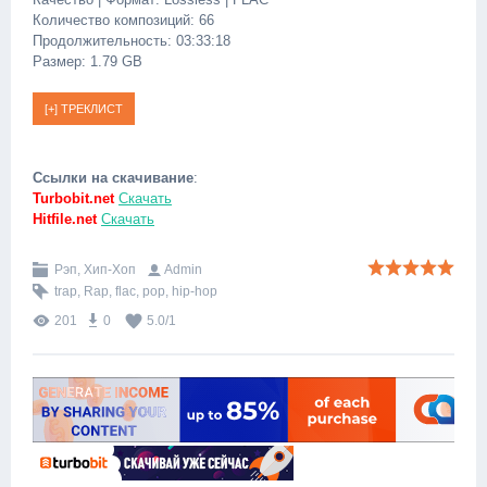
Количество композиций: 66
Продолжительность: 03:33:18
Размер: 1.79 GB
Ссылки на скачивание
:
Turbobit.net
Скачать
Hitfile.net
Скачать
Рэп, Хип-Хоп
Admin
trap
,
Rap
,
flac
,
pop
,
hip-hop
201
0
5.0
/
1