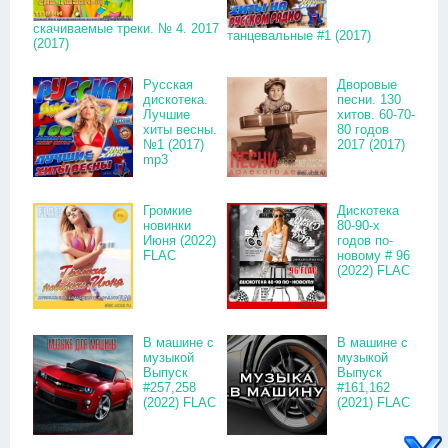
скачиваемые треки. № 4. 2017
танцевальные #1 (2017)
(2017)
Русская
Дворовые
дискотека.
песни. 130
Лучшие
хитов. 60-70-
хиты весны.
80 годов
№1 (2017)
2017 (2017)
mp3
Громкие
Дискотека
новинки
80-90-х
Июня (2022)
годов по-
FLAC
новому # 96
(2022) FLAC
В машине с
В машине с
музыкой
музыкой
Выпуск
Выпуск
#257,258
#161,162
(2022) FLAC
(2021) FLAC