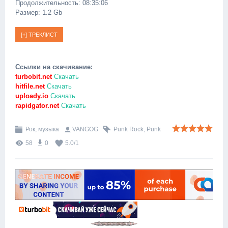
Продолжительность: 08:35:06
Размер: 1.2 Gb
Ссылки на скачивание:
turbobit.net
Скачать
hitfile.net
Скачать
uploady.io
Скачать
rapidgator.net
Скачать
Рок, музыка
VANGOG
Punk Rock
,
Punk
58
0
5.0
/
1