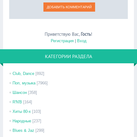
Приветствую Вас
,
Гость
!
Регистрация
|
Вход
КАТЕГОРИИ РАЗДЕЛА
Club, Dance
[892]
Поп, музыка
[7966]
Шансон
[358]
R'N'B
[164]
Хиты 80-х
[103]
Народные
[237]
Blues & Jaz
[299]