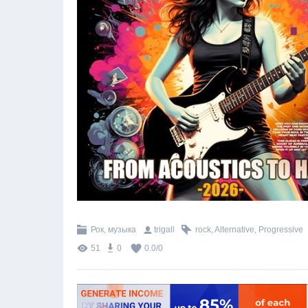
Рок, музыка
trigall
rock
,
Alternative
,
Progressive
51
0
0.0
/
0