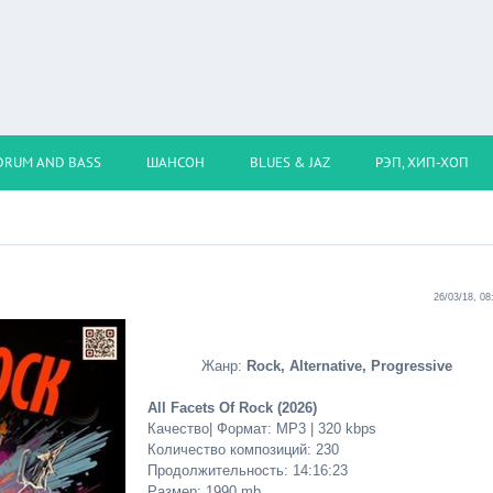
DRUM AND BASS
ШАНСОН
BLUES & JAZ
РЭП, ХИП-ХОП
26/03/18, 08
Жанр:
Rock, Alternative, Progressive
All Facets Of Rock (2026)
Качество| Формат: MP3 | 320 kbps
Количество композиций: 230
Продолжительность: 14:16:23
Размер: 1990 mb