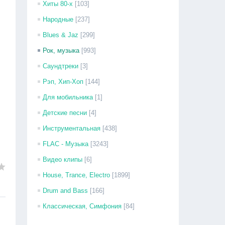
Хиты 80-х
[103]
Народные
[237]
Blues & Jaz
[299]
Рок, музыка
[993]
Саундтреки
[3]
Рэп, Хип-Хоп
[144]
Для мобильника
[1]
Детские песни
[4]
Инструментальная
[438]
FLAC - Музыка
[3243]
Видео клипы
[6]
House, Trance, Electro
[1899]
Drum and Bass
[166]
Классическая, Симфония
[84]