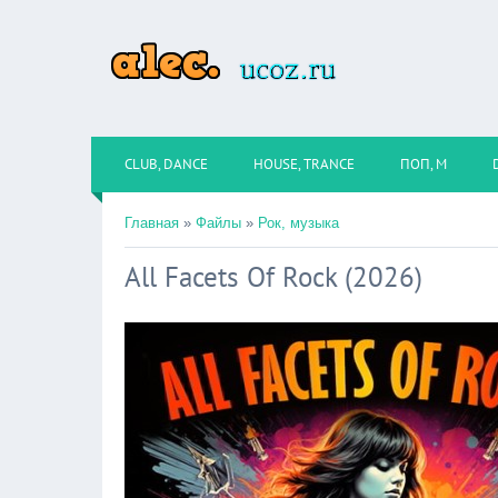
CLUB, DANCE
HOUSE, TRANCE
ПОП, М
Главная
»
Файлы
»
Рок, музыка
All Facets Of Rock (2026)