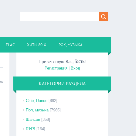
FLAC
ХИТЫ 80-Х
РОК, МУЗЫКА
Приветствую Вас
,
Гость
!
Регистрация
|
Вход
:07
КАТЕГОРИИ РАЗДЕЛА
Club, Dance
[892]
Поп, музыка
[7966]
Шансон
[358]
R'N'B
[164]