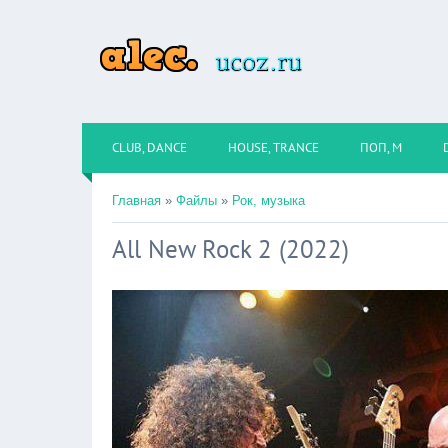
CLUB, DANCE
HOUSE, TRANCE
ПОП, М
Главная
»
Файлы
»
Рок, музыка
All New Rock 2 (2022)