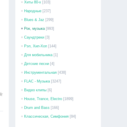
Хиты 80-х
[103]
Народные
[237]
Blues & Jaz
[299]
Рок, музыка
[993]
Саундтреки
[3]
Рэп, Хип-Хоп
[144]
Для мобильника
[1]
Детские песни
[4]
Инструментальная
[438]
FLAC - Музыка
[3247]
Видео клипы
[6]
House, Trance, Electro
[1899]
Drum and Bass
[166]
Классическая, Симфония
[84]