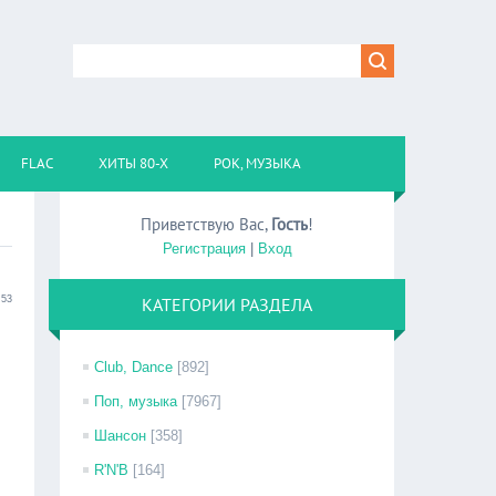
FLAC
ХИТЫ 80-Х
РОК, МУЗЫКА
Приветствую Вас
,
Гость
!
Регистрация
|
Вход
:53
КАТЕГОРИИ РАЗДЕЛА
Club, Dance
[892]
Поп, музыка
[7967]
Шансон
[358]
R'N'B
[164]