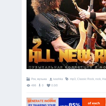
Рок, музыка
ivashka
mp3
,
Classic Rock
,
rock
,
Ha
486
0
0.0
/
0