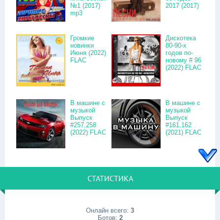
№1 (2017)
2017 (2017)
mp3
Громкие
Дискотека
новинки
80-90-х
Июня (2022)
годов по-
FLAC
новому # 96
(2022) FLAC
В машине с
В машине с
музыкой
музыкой
Выпуск
Выпуск
#257,258
#161,162
(2022) FLAC
(2021) FLAC
СТАТИСТИКА
Онлайн всего:
3
Ботов:
2