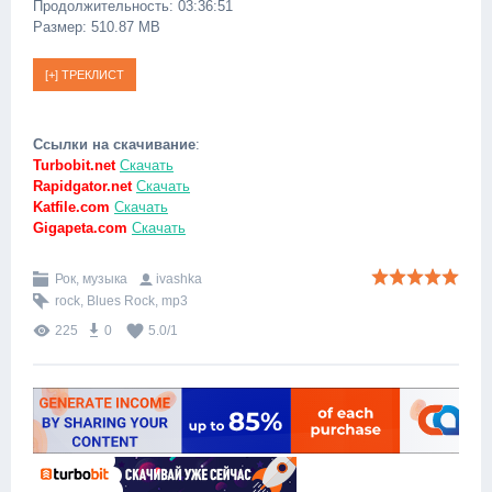
Продолжительность: 03:36:51
Размер: 510.87 MB
Ссылки на скачивание
:
Turbobit.net
Скачать
Rapidgator.net
Скачать
Katfile.com
Скачать
Gigapeta.com
Скачать
Рок, музыка
ivashka
rock
,
Blues Rock
,
mp3
225
0
5.0
/
1