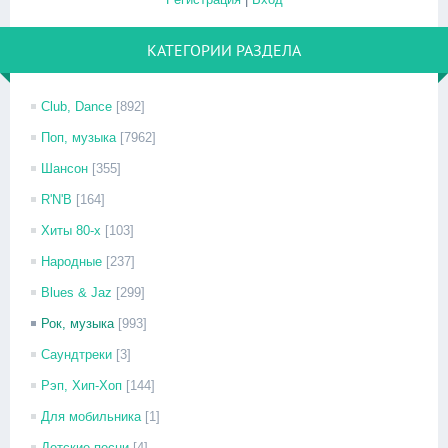
КАТЕГОРИИ РАЗДЕЛА
Club, Dance
[892]
Поп, музыка
[7962]
Шансон
[355]
R'N'B
[164]
Хиты 80-х
[103]
Народные
[237]
Blues & Jaz
[299]
Рок, музыка
[993]
Саундтреки
[3]
Рэп, Хип-Хоп
[144]
Для мобильника
[1]
Детские песни
[4]