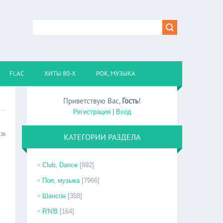
FLAC
ХИТЫ 80-Х
РОК, МУЗЫКА
Приветствую Вас
,
Гость
!
Регистрация
|
Вход
:36
КАТЕГОРИИ РАЗДЕЛА
Club, Dance
[892]
Поп, музыка
[7966]
Шансон
[358]
R'N'B
[164]