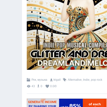
Рок, музыка
trigall
Alternative
,
Indie
,
pop rock
43
0
0.0
/
0