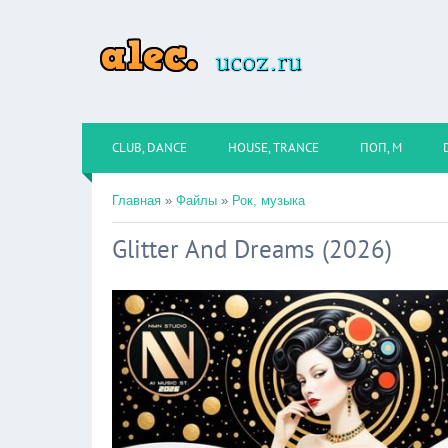
CLUB, DANCE
HOUSE, TRANCE
ПОП, М
Главная
»
Файлы
»
Рок, музыка
Glitter And Dreams (2026)