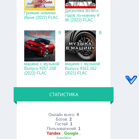
Дискотека 80-90-х
Громкие новинки
годов по-новому #
Июня (2022) FLAC
96 (2022) FLAC
В
В
машине с музыкой
машине с музыкой
Выпуск #257,258
Выпуск #161,162
(2022) FLAC
(2021) FLAC
СТАТИСТИКА
Онлайн всего:
4
Ботов:
2
Гостей:
1
Пользователей:
1
Yandex
,
Google
,
ivashka