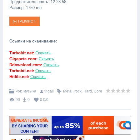
Продолжительность: 12:23:58
Размер: 1750 mb
Ссылки на скачивание:
Turbobit.net:
Скачать
Gigapeta.com:
Скачать
Ddownload.com:
Скачать
Torbobit.net:
Скачать
Hitfile.net:
Скачать
Рок, музыка
trigall
Metal
,
rock
,
Hard
,
Core
90
0
0.0
/
0