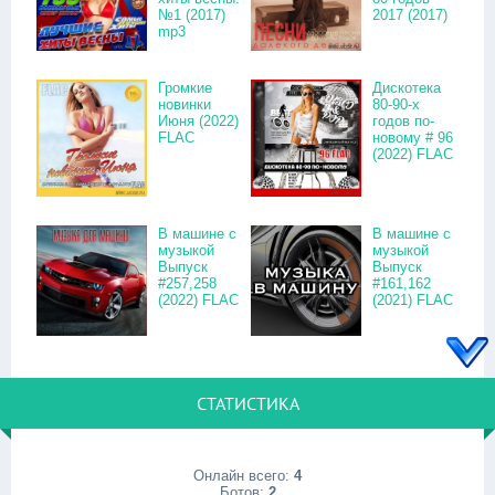
№1 (2017)
2017 (2017)
mp3
Громкие
Дискотека
новинки
80-90-х
Июня (2022)
годов по-
FLAC
новому # 96
(2022) FLAC
В машине с
В машине с
музыкой
музыкой
Выпуск
Выпуск
#257,258
#161,162
(2022) FLAC
(2021) FLAC
СТАТИСТИКА
Онлайн всего:
4
Ботов:
2