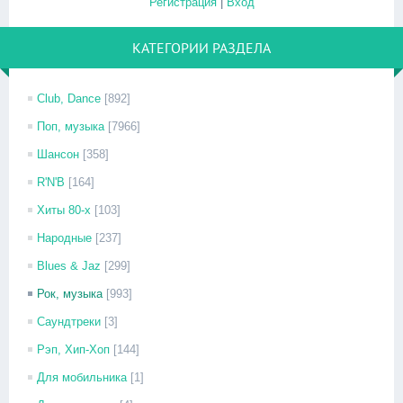
Регистрация
|
Вход
КАТЕГОРИИ РАЗДЕЛА
Club, Dance
[892]
Поп, музыка
[7966]
Шансон
[358]
R'N'B
[164]
Хиты 80-х
[103]
Народные
[237]
Blues & Jaz
[299]
Рок, музыка
[993]
Саундтреки
[3]
Рэп, Хип-Хоп
[144]
Для мобильника
[1]