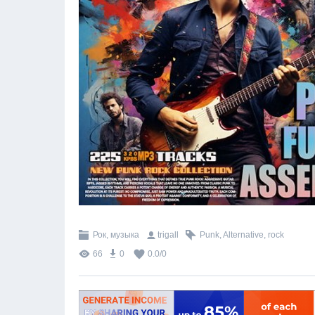
Рок, музыка
trigall
Punk
,
Alternative
,
rock
66
0
0.0
/
0