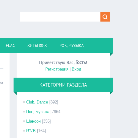
FLAC
ХИТЫ 80-Х
РОК, МУЗЫКА
Приветствую Вас
,
Гость
!
Регистрация
|
Вход
:51
КАТЕГОРИИ РАЗДЕЛА
Club, Dance
[892]
Поп, музыка
[7964]
Шансон
[355]
R'N'B
[164]