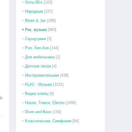
Хиты 80-х
[103]
Народные
[237]
Blues & Jaz
[299]
Рок, музыка
[993]
Саундтреки
[3]
Рэп, Хип-Хоп
[144]
Для мобильника
[1]
Детские песни
[4]
Инструментальная
[438]
FLAC - Музыка
[3231]
Видео клипы
[6]
House, Trance, Electro
[1896]
Drum and Bass
[166]
Классическая, Симфония
[84]