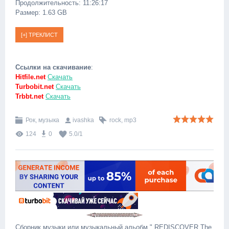
Продолжительность: 11:26:17
Размер: 1.63 GB
Ссылки на скачивание
:
Hitfile.net
Скачать
Turbobit.net
Скачать
Trbbt.net
Скачать
Рок, музыка
ivashka
rock
,
mp3
124
0
5.0
/
1
Сборник музыки или музыкальный альобм " REDISCOVER The