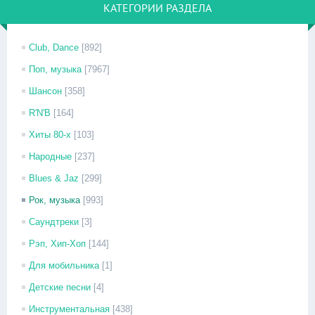
КАТЕГОРИИ РАЗДЕЛА
Club, Dance
[892]
Поп, музыка
[7967]
Шансон
[358]
R'N'B
[164]
Хиты 80-х
[103]
Народные
[237]
Blues & Jaz
[299]
Рок, музыка
[993]
Саундтреки
[3]
Рэп, Хип-Хоп
[144]
Для мобильника
[1]
Детские песни
[4]
Инструментальная
[438]